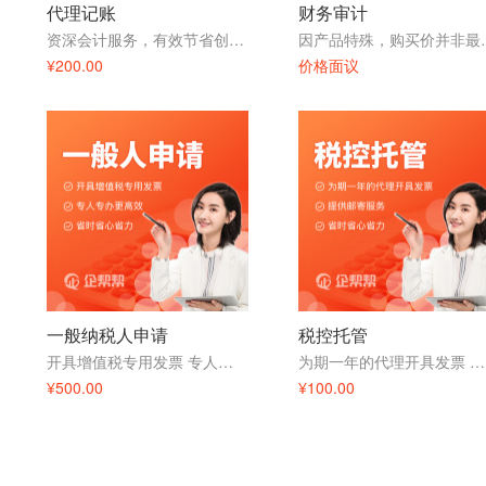
代理记账
财务审计
资深会计服务，有效节省创业成本，1对1沟通服务
因产品特殊，购
¥200.00
价格面议
一般纳税人申请
税控托管
开具增值税专用发票 专人专办更高效
为期一年的代理开具发票 提供邮寄服务
¥500.00
¥100.00