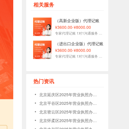
177****1509刚刚预约了金牌顾问
相关服务
153****7575刚刚预约了金牌顾问
153****3093刚刚预约了金牌顾问
（高新企业版）代理记账
188****5627刚刚预约了金牌顾问
¥3600.00-¥8000.00
专家代理记账 1对1沟通服务 无忧省心
189****6833刚刚预约了金牌顾问
136****1696刚刚预约了金牌顾问
（进出口企业版）代理记账
¥3600.00-¥8000.00
专家代理记账 1对1沟通服务 无忧省心
热门资讯
北京延庆区2025年营业执照办理全指南：材料、流程、费用与注意事项
北京平谷区2025年营业执照办理全攻略：材料、流程、费用及注意事项
北京密云区2025年营业执照办理全攻略：材料、流程、费用与注意事项
北京怀柔区2025年营业执照办理全指南：材料、流程、费用与注意事项