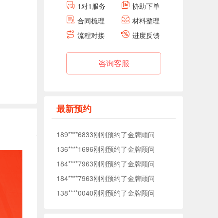
1对1服务
协助下单
184****7963刚刚预约了金牌顾问
合同梳理
材料整理
184****7963刚刚预约了金牌顾问
流程对接
进度反馈
138****0040刚刚预约了金牌顾问
176****5372刚刚预约了金牌顾问
咨询客服
177****1509刚刚预约了金牌顾问
153****7575刚刚预约了金牌顾问
153****3093刚刚预约了金牌顾问
最新预约
188****5627刚刚预约了金牌顾问
189****6833刚刚预约了金牌顾问
136****1696刚刚预约了金牌顾问
184****7963刚刚预约了金牌顾问
184****7963刚刚预约了金牌顾问
138****0040刚刚预约了金牌顾问
176****5372刚刚预约了金牌顾问