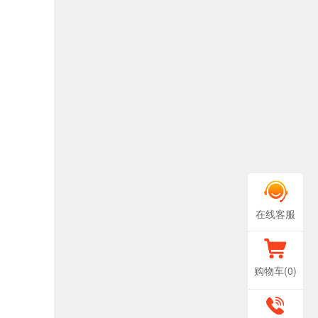
在线客服
购物车(
0
)
400-