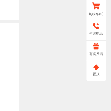
购物车(
0
)
400-
咨询电话
666-
非
有奖反馈
常
0888
感
置顶
谢
您
对