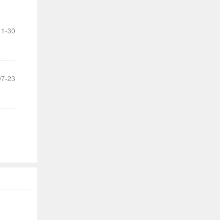
建
议
1-30
7-23