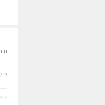
我
们
提
出
的
3-18
宝
贵
3-09
意
见
和
3-02