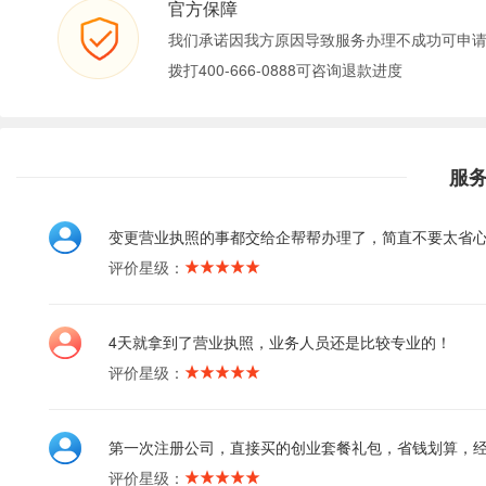
官方保障
我们承诺因我方原因导致服务办理不成功可申
拨打400-666-0888可咨询退款进度
服
变更营业执照的事都交给企帮帮办理了，简直不要太省
评价星级：
4天就拿到了营业执照，业务人员还是比较专业的！
评价星级：
第一次注册公司，直接买的创业套餐礼包，省钱划算，
评价星级：