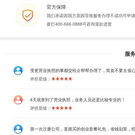
官方保障
我们承诺因我方原因导致服务办理不成功可申
拨打400-666-0888可咨询退款进度
服
变更营业执照的事都交给企帮帮办理了，简直不要太省
评价星级：
4天就拿到了营业执照，业务人员还是比较专业的！
评价星级：
第一次注册公司，直接买的创业套餐礼包，省钱划算，