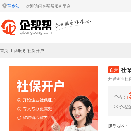
萍乡站
欢迎访问企帮帮服务平台！
首页
-
工商服务
-
社保开户
社
自营
开设企业社
价格：
¥
价格
服务地区：