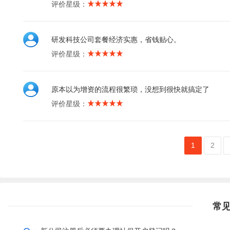
评价星级：
研发科技公司套餐经济实惠，省钱贴心。
评价星级：
原本以为增资的流程很繁琐，没想到很快就搞定了
评价星级：
1
2
常