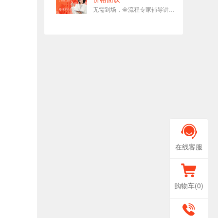
无需到场，全流程专家辅导讲解，安心注册。
在线客服
购物车(
0
)
400-