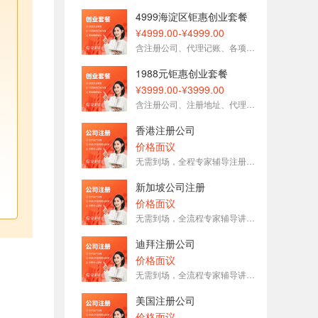
4999海淀区钜惠创业套餐
¥4999.00-¥4999.00
含注册公司、代理记账、各项开户、国地税报道等10多项服务
1988元钜惠创业套餐
¥3999.00-¥3999.00
含注册公司、注册地址、代理记账、各项开户报道等10多项服务
香港注册公司
价格面议
无需到场，全程专家辅导注册，快至当天取证。
新加坡公司注册
价格面议
无需到场，全流程专家辅导讲解，安心注册。
迪拜注册公司
价格面议
无需到场，全流程专家辅导讲解，安心注册。
美国注册公司
价格面议