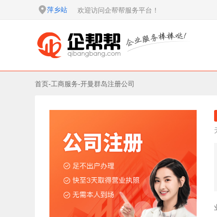
萍乡站
欢迎访问企帮帮服务平台！
首页
-
工商服务
-
开曼群岛注册公司