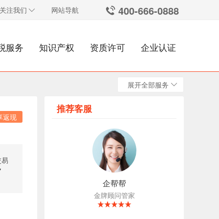
400-666-0888
关注我们
网站导航
税服务
知识产权
资质许可
企业认证
展开全部服务
推荐客服
享返现
交易
7
企帮帮
金牌顾问管家
184****7963刚刚预约了金牌顾问
184****7963刚刚预约了金牌顾问