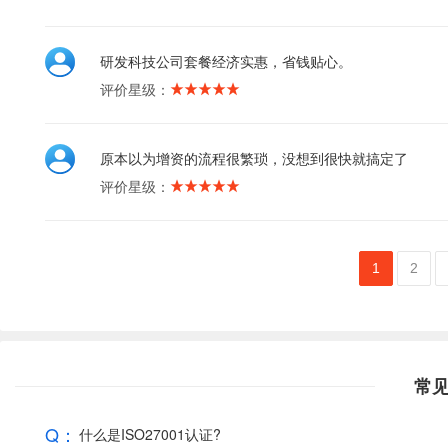
研发科技公司套餐经济实惠，省钱贴心。
评价星级：
原本以为增资的流程很繁琐，没想到很快就搞定了
评价星级：
1
2
常
Q：
什么是ISO27001认证?