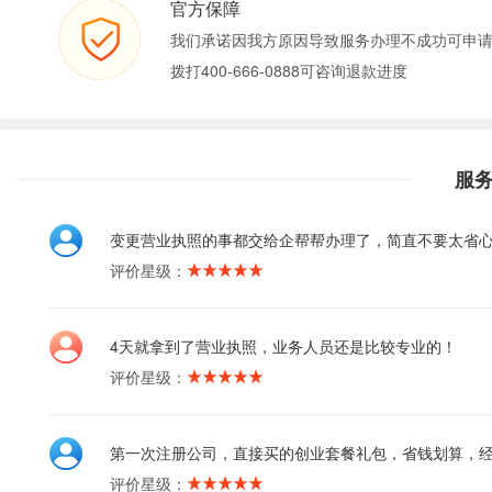
官方保障
我们承诺因我方原因导致服务办理不成功可申
拨打400-666-0888可咨询退款进度
服
变更营业执照的事都交给企帮帮办理了，简直不要太省
评价星级：
4天就拿到了营业执照，业务人员还是比较专业的！
评价星级：
第一次注册公司，直接买的创业套餐礼包，省钱划算，
评价星级：