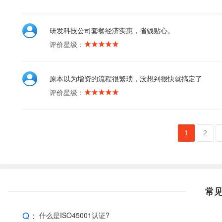
研发科技公司套餐经济实惠，省钱贴心。
评价星级：
原本以为增资的流程很繁琐，没想到很快就搞定了
评价星级：
1
2
常
Q：
什么是ISO45001认证?