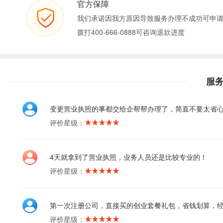
官方保障
我们承诺因我方原因导致服务办理不成功可申
拨打400-666-0888可咨询退款进度
服
变更营业执照的事都交给企帮帮办理了，简直不要太省
评价星级：
4天就拿到了营业执照，业务人员还是比较专业的！
评价星级：
第一次注册公司，直接买的创业套餐礼包，省钱划算，
评价星级：