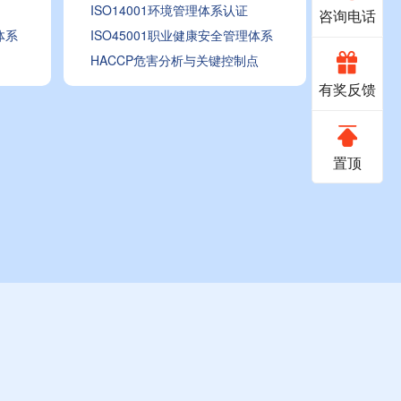
ISO14001环境管理体系认证
咨询电话
体系
ISO45001职业健康安全管理体系
HACCP危害分析与关键控制点
666-
非
有奖反馈
常
0888
感
置顶
谢
您
对
我
们
提