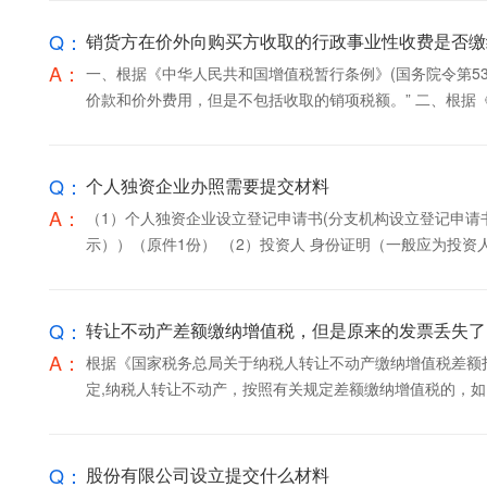
Q：
销货方在价外向购买方收取的行政事业性收费是否缴
A：
一、根据《中华人民共和国增值税暂行条例》(国务院令第5
价款和价外费用，但是不包括收取的销项税额。”
Q：
个人独资企业办照需要提交材料
A：
（1）个人独资企业设立登记申请书(分支机构设立登记申请
示））（原件1份） （2）投资人 身份证明（一般应为投资人的
Q：
转让不动产差额缴纳增值税，但是原来的发票丢失了
A：
根据《国家税务总局关于纳税人转让不动产缴纳增值税差额扣除
定,纳税人转让不动产，按照有关规定差额缴纳增值税的，如因
Q：
股份有限公司设立提交什么材料