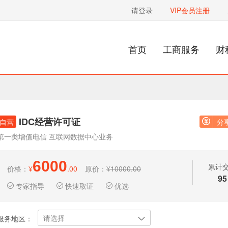
请登录
VIP会员注册
首页
工商服务
财
IDC经营许可证
自营
分
第一类增值电信 互联网数据中心业务
6000
累计
价格：
¥
.00
原价：
¥10000.00
95
专家指导
快速取证
优选
请选择
服务地区：