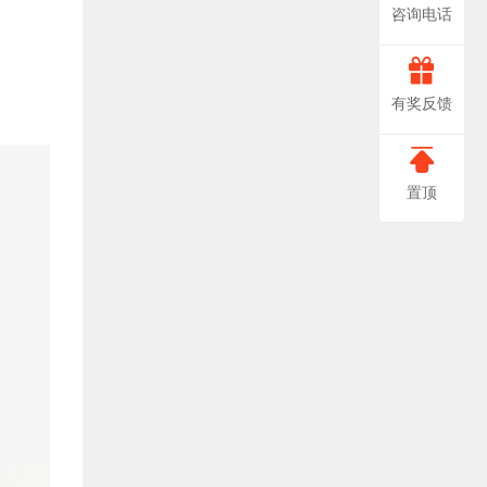
咨询电话
666-
非
有奖反馈
常
0888
感
置顶
谢
您
对
我
们
提