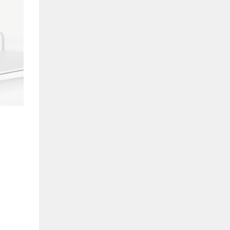
出
的
宝
贵
意
见
和
建
议