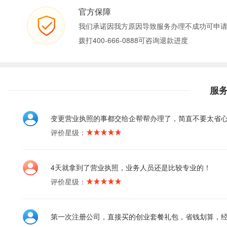
官方保障
我们承诺因我方原因导致服务办理不成功可申
拨打400-666-0888可咨询退款进度
服
变更营业执照的事都交给企帮帮办理了，简直不要太省
评价星级：
4天就拿到了营业执照，业务人员还是比较专业的！
评价星级：
第一次注册公司，直接买的创业套餐礼包，省钱划算，