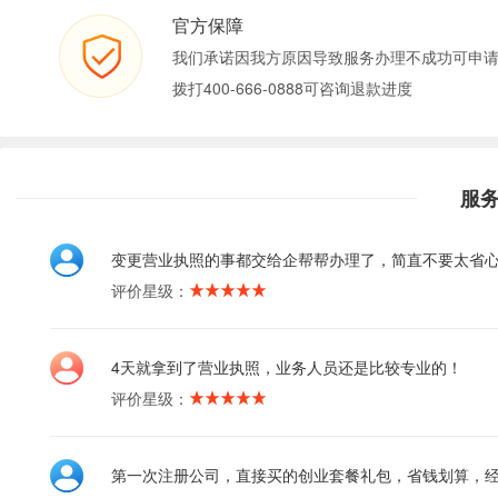
官方保障
我们承诺因我方原因导致服务办理不成功可申
拨打400-666-0888可咨询退款进度
服
变更营业执照的事都交给企帮帮办理了，简直不要太省
评价星级：
4天就拿到了营业执照，业务人员还是比较专业的！
评价星级：
第一次注册公司，直接买的创业套餐礼包，省钱划算，