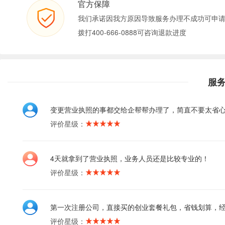
官方保障
我们承诺因我方原因导致服务办理不成功可申
拨打400-666-0888可咨询退款进度
服
变更营业执照的事都交给企帮帮办理了，简直不要太省
评价星级：
4天就拿到了营业执照，业务人员还是比较专业的！
评价星级：
第一次注册公司，直接买的创业套餐礼包，省钱划算，
评价星级：