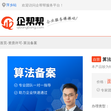
萍乡站
欢迎访问企帮帮服务平台！
首页
-
资质许可
-
算法备案
算
自营
本产品较为
价格：
专家
办理类型：