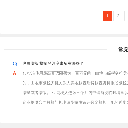
1
2
常
Q：
发票增版/增量的注意事项有哪些？
A：
1. 批准使用最高开票限额为一百万元的，由地市级税务机关
的，由地市级税务机关派人实地核查后将核查资料报省级税务
增量或者增版。 4. 纳税人连续三个月内申请两次临时增量
企业提供合同总额与拟申请增量发票开具金额相匹配的近期