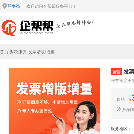
萍乡站
欢迎访问企帮帮服务平台！
首页
-
财税服务
-
发票增版/增量
发票
自营
开票额度不
价格：
¥
资深
服务地区：