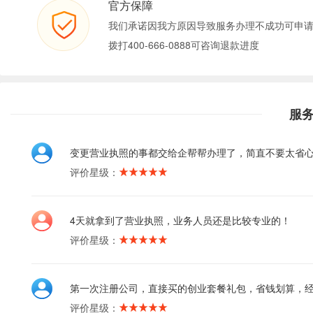
官方保障
我们承诺因我方原因导致服务办理不成功可申
拨打400-666-0888可咨询退款进度
服
变更营业执照的事都交给企帮帮办理了，简直不要太省
评价星级：
4天就拿到了营业执照，业务人员还是比较专业的！
评价星级：
第一次注册公司，直接买的创业套餐礼包，省钱划算，
评价星级：