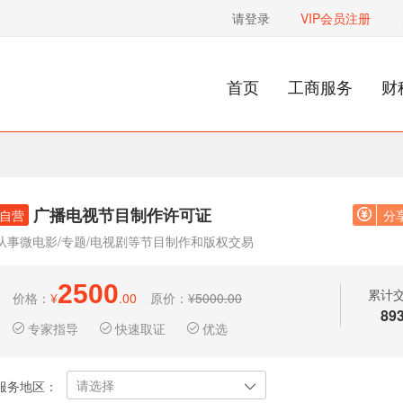
请登录
VIP会员注册
首页
工商服务
财
广播电视节目制作许可证
自营
分
从事微电影/专题/电视剧等节目制作和版权交易
2500
累计
价格：
¥
.00
原价：
¥5000.00
89
专家指导
快速取证
优选
请选择
服务地区：