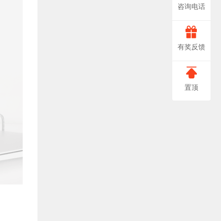
咨询电话
666-
非
有奖反馈
常
0888
感
置顶
谢
您
对
我
们
提